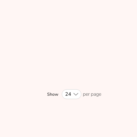
per page
Show