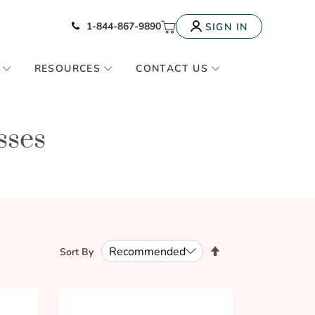
Icon of phone
My Cart
1-844-867-9890
SIGN IN
RESOURCES
CONTACT US
sses
Set
Sort By
Descending
Direction